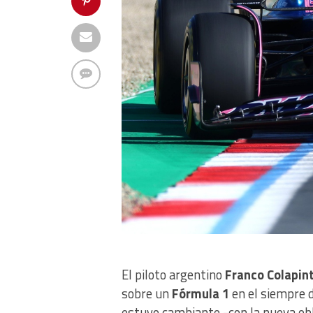
El piloto argentino
Franco Colapin
sobre un
Fórmula 1
en el siempre di
estuvo cambiante -con la nueva obl