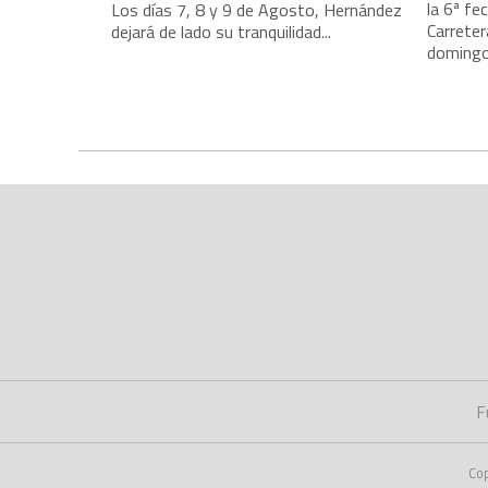
la 6ª f
Los días 7, 8 y 9 de Agosto, Hernández
Carreter
dejará de lado su tranquilidad...
domingo.
F
Co