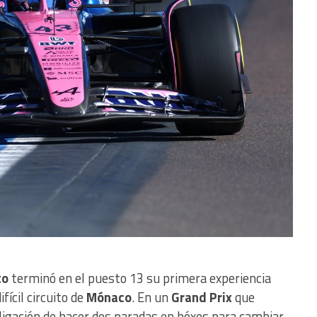
to
terminó en el puesto 13 su primera experiencia
fícil circuito de
Mónaco
. En un
Grand Prix
que
igación de hacer dos paradas en bóxes para cambiar