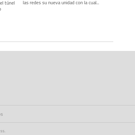
las redes su nueva unidad con la cual...
el túnel
o
os
ss.