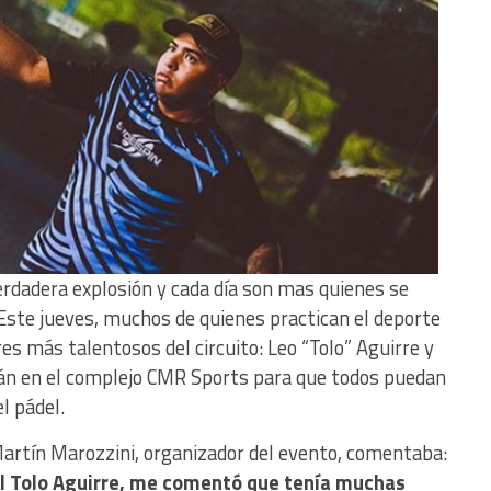
erdadera explosión y cada día son mas quienes se
. Este jueves, muchos de quienes practican el deporte
res más talentosos del circuito: Leo “Tolo” Aguirre y
arán en el complejo CMR Sports para que todos puedan
l pádel.
Martín Marozzini, organizador del evento, comentaba:
el Tolo Aguirre, me comentó que tenía muchas